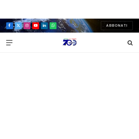
ABBONATI
Facebook
X
Instagram
YouTube
LinkedIn
WhatsApp
(Twitter)