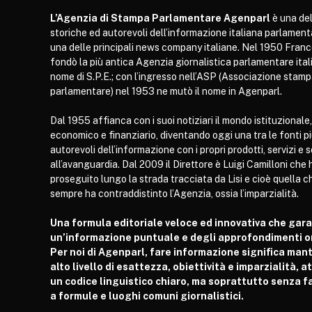
L’Agenzia di Stampa Parlamentare Agenparl
è una del
storiche ed autorevoli dell’informazione italiana parlament
una delle principali news company italiane. Nel 1950 Franc
fondò la più antica Agenzia giornalistica parlamentare itali
nome di S.P.E.; con l’ingresso nell’ASP (Associazione stam
parlamentare) nel 1953 ne mutò il nome in Agenparl.
Dal 1955 affianca con i suoi notiziari il mondo istituzionale,
economico e finanziario, diventando oggi una tra le fonti p
autorevoli dell’informazione con i propri prodotti, servizi e 
all’avanguardia. Dal 2009 il Direttore è Luigi Camilloni che 
proseguito lungo la strada tracciata da Lisi e cioè quella c
sempre ha contraddistinto l’Agenzia, ossia l’imparzialità.
Una formula editoriale veloce ed innovativa che gar
un’informazione puntuale e degli approfondimenti or
Per noi di Agenparl, fare informazione significa man
alto livello di esattezza, obiettività e imparzialità, 
un codice linguistico chiaro, ma soprattutto senza fa
a formule e luoghi comuni giornalistici.