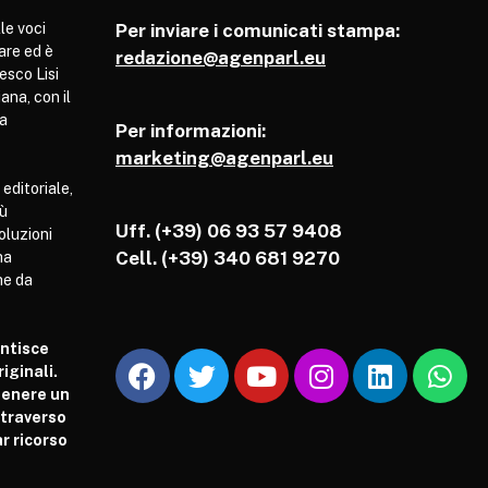
le voci
Per inviare i comunicati stampa:
are ed è
redazione@agenparl.eu
esco Lisi
ana, con il
pa
Per informazioni:
marketing@agenparl.eu
 editoriale,
iù
Uff. (+39) 06 93 57 9408
soluzioni
Cell.
(+39) 340 681 9270
ha
he da
antisce
iginali.
tenere un
attraverso
r ricorso