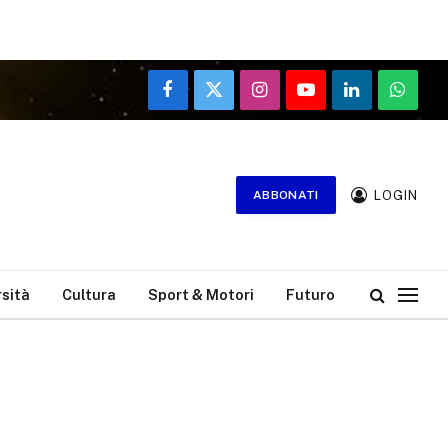
Facebook
X
Instagram
YouTube
LinkedIn
WhatsA
(Twitter)
LOGIN
ABBONATI
rsità
Cultura
Sport & Motori
Futuro