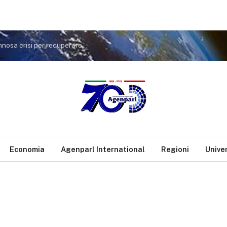
Spagna, Bonelli: “Meloni ha aperto un’inutile e dannosa crisi per recuperare consensi e riallacciare i rapporti con Trump
Economia
Agenparl International
Regioni
Unive