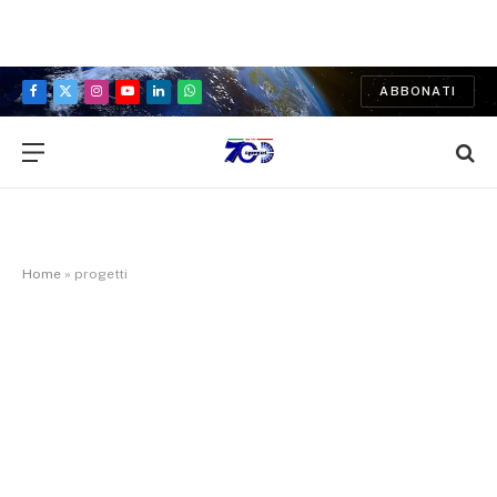
ABBONATI
Facebook
X
Instagram
YouTube
LinkedIn
WhatsApp
(Twitter)
Home
»
progetti