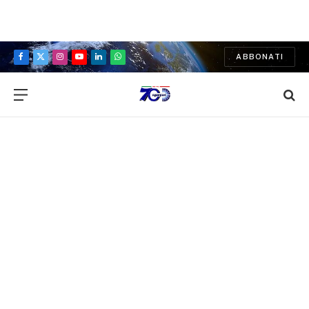
ABBONATI
Facebook
X
Instagram
YouTube
LinkedIn
WhatsApp
(Twitter)