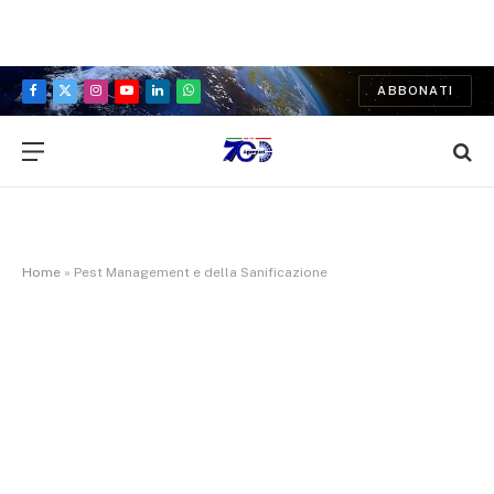
ABBONATI
Facebook
X
Instagram
YouTube
LinkedIn
WhatsApp
(Twitter)
Home
»
Pest Management e della Sanificazione