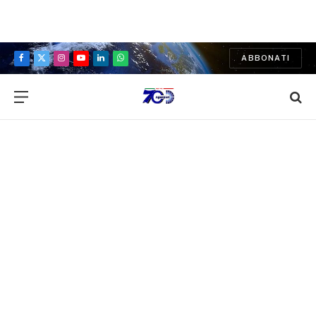
ABBONATI
Facebook
X
Instagram
YouTube
LinkedIn
WhatsApp
(Twitter)