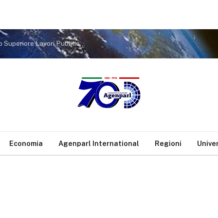
Ponte Stretto: Mancuso (Lega), via libera Consiglio Superiore Lavori Pubblici conferma che futuro è già iniziato
Economia
Agenparl International
Regioni
Unive