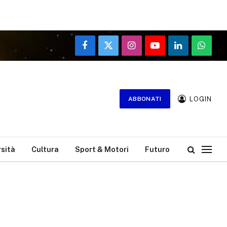
Facebook
X
Instagram
YouTube
LinkedIn
WhatsA
(Twitter)
LOGIN
ABBONATI
rsità
Cultura
Sport & Motori
Futuro