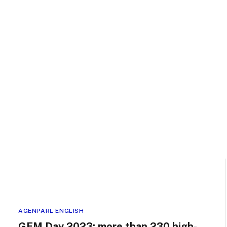
AGENPARL ENGLISH
GEM Day 2023: more than 230 high-