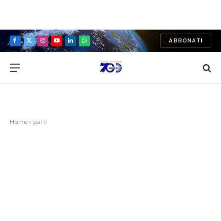
ABBONATI
Facebook
X
Instagram
YouTube
LinkedIn
WhatsApp
(Twitter)
Home
»
parti