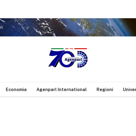
li
Economia
Agenparl International
Regioni
Unive