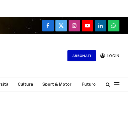
Facebook
X
Instagram
YouTube
LinkedIn
WhatsA
(Twitter)
LOGIN
ABBONATI
rsità
Cultura
Sport & Motori
Futuro