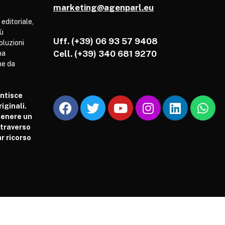
marketing@agenparl.eu
 editoriale,
iù
Uff. (+39) 06 93 57 9408
soluzioni
Cell.
(+39) 340 681 9270
ha
he da
antisce
iginali.
tenere un
attraverso
r ricorso