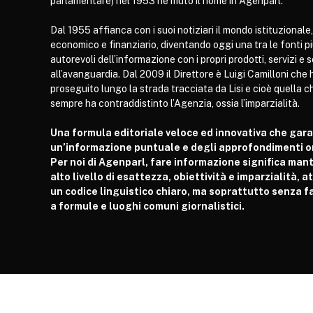
parlamentare) nel 1953 ne mutò il nome in Agenparl.
Dal 1955 affianca con i suoi notiziari il mondo istituzionale,
economico e finanziario, diventando oggi una tra le fonti p
autorevoli dell’informazione con i propri prodotti, servizi e 
all’avanguardia. Dal 2009 il Direttore è Luigi Camilloni che 
proseguito lungo la strada tracciata da Lisi e cioè quella c
sempre ha contraddistinto l’Agenzia, ossia l’imparzialità.
Una formula editoriale veloce ed innovativa che gar
un’informazione puntuale e degli approfondimenti or
Per noi di Agenparl, fare informazione significa man
alto livello di esattezza, obiettività e imparzialità, 
un codice linguistico chiaro, ma soprattutto senza fa
a formule e luoghi comuni giornalistici.