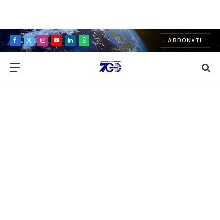
ABBONATI
Facebook
X
Instagram
YouTube
LinkedIn
WhatsApp
(Twitter)