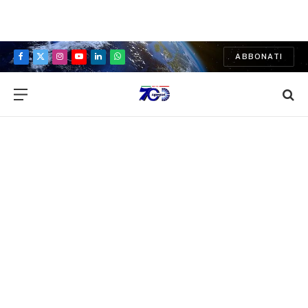
ABBONATI
Facebook
X
Instagram
YouTube
LinkedIn
WhatsApp
(Twitter)