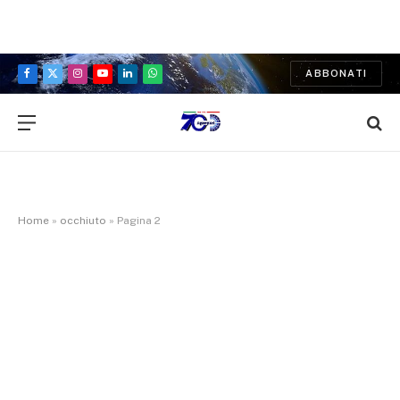
ABBONATI
Facebook
X
Instagram
YouTube
LinkedIn
WhatsApp
(Twitter)
Home
»
occhiuto
»
Pagina 2