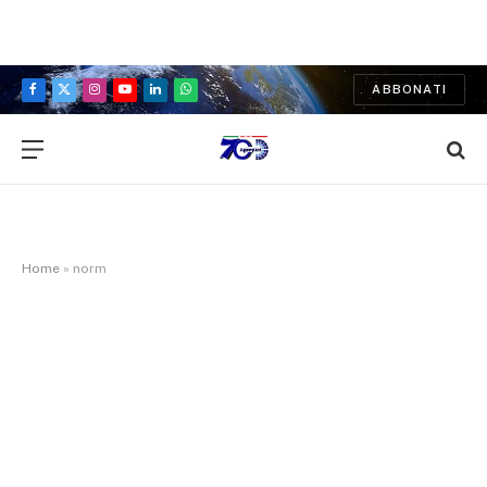
ABBONATI
Facebook
X
Instagram
YouTube
LinkedIn
WhatsApp
(Twitter)
Home
»
norm