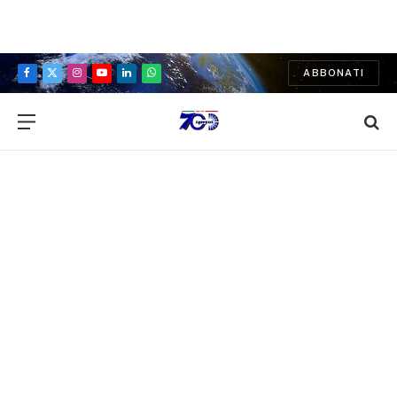
ABBONATI
Facebook
X
Instagram
YouTube
LinkedIn
WhatsApp
(Twitter)