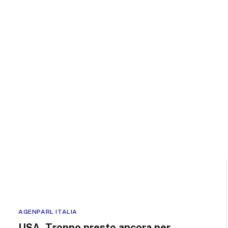
AGENPARL ITALIA
USA, Troppo presto ancora per