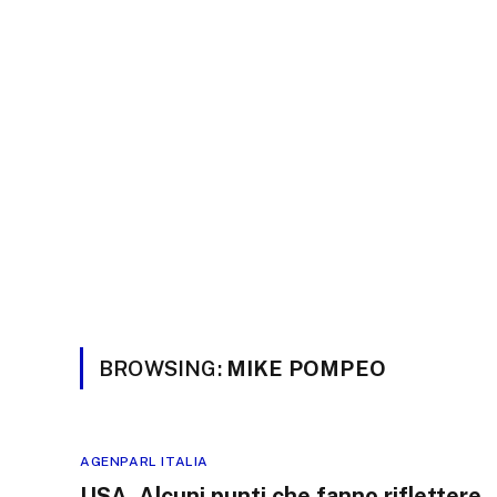
BROWSING:
MIKE POMPEO
AGENPARL ITALIA
USA, Alcuni punti che fanno riflettere