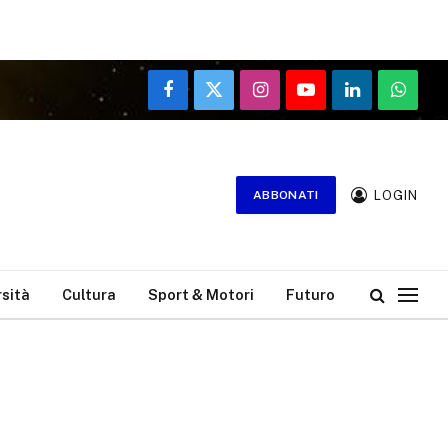
Facebook
X
Instagram
YouTube
LinkedIn
WhatsA
(Twitter)
LOGIN
ABBONATI
rsità
Cultura
Sport & Motori
Futuro