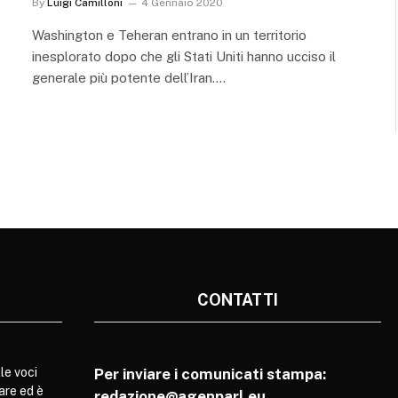
By
Luigi Camilloni
4 Gennaio 2020
Washington e Teheran entrano in un territorio
inesplorato dopo che gli Stati Uniti hanno ucciso il
generale più potente dell’Iran.…
CONTATTI
le voci
Per inviare i comunicati stampa:
are ed è
redazione@agenparl.eu