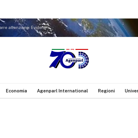
Covid. FdI a Conte: non tiri in ballo Meloni per distrarre attenzione. Evidenti sue responsabilità nella gestione pandemia
Economia
Agenparl International
Regioni
Unive