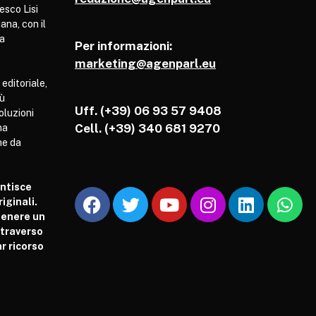
esco Lisi
ana, con il
pa
Per informazioni:
marketing@agenparl.eu
 editoriale,
iù
Uff. (+39) 06 93 57 9408
soluzioni
Cell.
(+39) 340 681 9270
ha
he da
antisce
iginali.
tenere un
attraverso
r ricorso