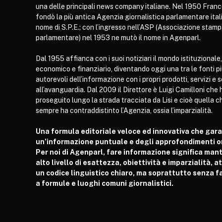
una delle principali news company italiane. Nel 1950 Franc
fondò la più antica Agenzia giornalistica parlamentare itali
nome di S.P.E.; con l’ingresso nell’ASP (Associazione stam
parlamentare) nel 1953 ne mutò il nome in Agenparl.
Dal 1955 affianca con i suoi notiziari il mondo istituzionale,
economico e finanziario, diventando oggi una tra le fonti p
autorevoli dell’informazione con i propri prodotti, servizi e 
all’avanguardia. Dal 2009 il Direttore è Luigi Camilloni che 
proseguito lungo la strada tracciata da Lisi e cioè quella c
sempre ha contraddistinto l’Agenzia, ossia l’imparzialità.
Una formula editoriale veloce ed innovativa che gar
un’informazione puntuale e degli approfondimenti or
Per noi di Agenparl, fare informazione significa man
alto livello di esattezza, obiettività e imparzialità, 
un codice linguistico chiaro, ma soprattutto senza fa
a formule e luoghi comuni giornalistici.