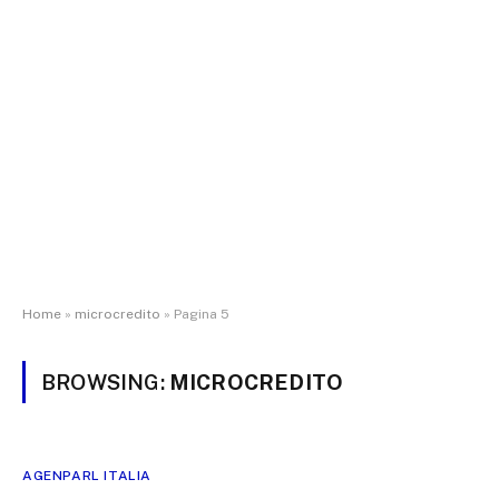
Home
»
microcredito
»
Pagina 5
BROWSING:
MICROCREDITO
AGENPARL ITALIA