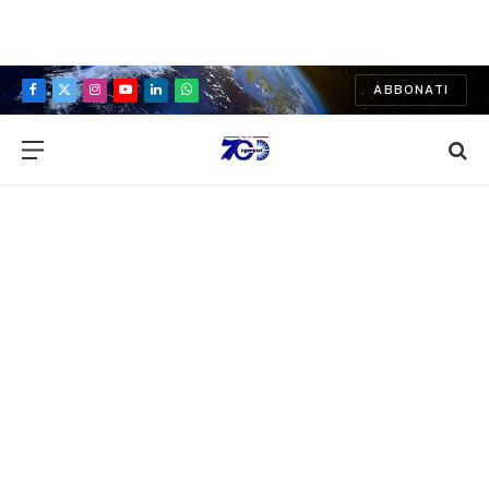
ABBONATI
Facebook
X
Instagram
YouTube
LinkedIn
WhatsApp
(Twitter)