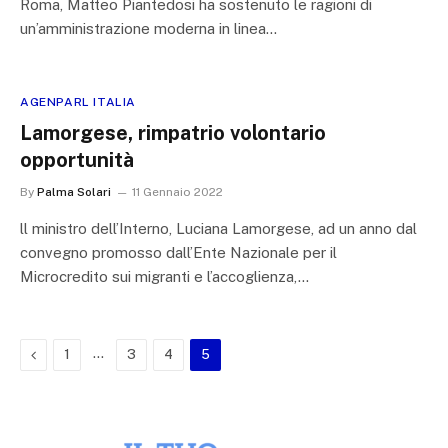
Roma, Matteo Piantedosi ha sostenuto le ragioni di
un’amministrazione moderna in linea…
AGENPARL ITALIA
Lamorgese, rimpatrio volontario
opportunità
By
Palma Solari
11 Gennaio 2022
ll ministro dell’Interno, Luciana Lamorgese, ad un anno dal
convegno promosso dall’Ente Nazionale per il
Microcredito sui migranti e l’accoglienza,…
Previous
…
1
3
4
5