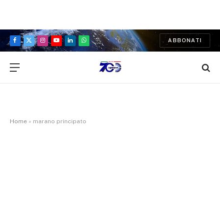
ABBONATI
Facebook
X
Instagram
YouTube
LinkedIn
WhatsApp
(Twitter)
Home
»
marano principato