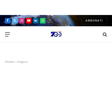
ABBONATI
Facebook
X
Instagram
YouTube
LinkedIn
WhatsApp
(Twitter)
Home
»
magica