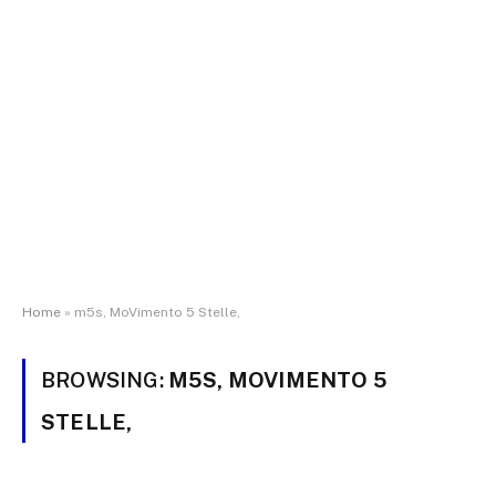
Home
»
m5s, MoVimento 5 Stelle,
BROWSING:
M5S, MOVIMENTO 5
STELLE,