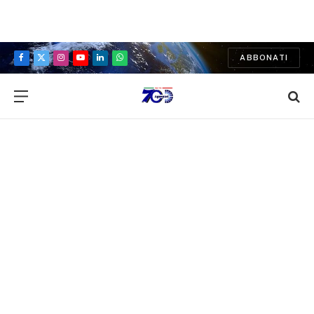
ABBONATI
Facebook
X
Instagram
YouTube
LinkedIn
WhatsApp
(Twitter)