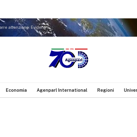
Covid. FdI a Conte: non tiri in ballo Meloni per distrarre attenzione. Evidenti sue responsabilità nella gestione pandemia
Economia
Agenparl International
Regioni
Unive