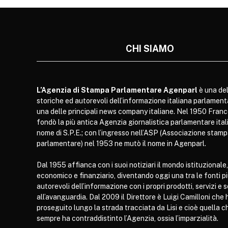
CHI SIAMO
L’Agenzia di Stampa Parlamentare Agenparl
è una del
storiche ed autorevoli dell’informazione italiana parlament
una delle principali news company italiane. Nel 1950 Franc
fondò la più antica Agenzia giornalistica parlamentare itali
nome di S.P.E.; con l’ingresso nell’ASP (Associazione stam
parlamentare) nel 1953 ne mutò il nome in Agenparl.
Dal 1955 affianca con i suoi notiziari il mondo istituzionale,
economico e finanziario, diventando oggi una tra le fonti p
autorevoli dell’informazione con i propri prodotti, servizi e 
all’avanguardia. Dal 2009 il Direttore è Luigi Camilloni che 
proseguito lungo la strada tracciata da Lisi e cioè quella c
sempre ha contraddistinto l’Agenzia, ossia l’imparzialità.