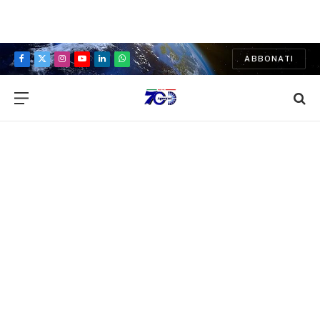
ABBONATI
Facebook
X
Instagram
YouTube
LinkedIn
WhatsApp
(Twitter)