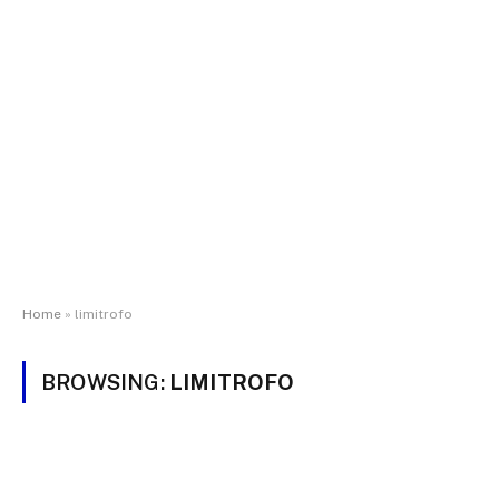
Home
»
limitrofo
BROWSING:
LIMITROFO