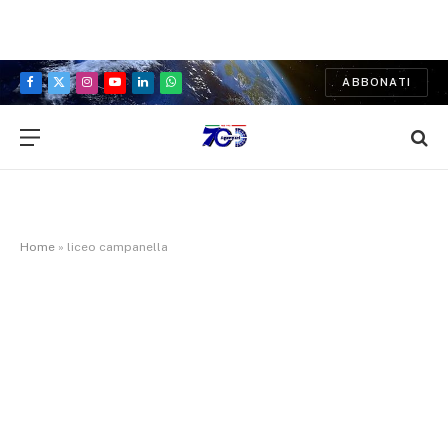
ABBONATI
Facebook
X
Instagram
YouTube
LinkedIn
WhatsApp
(Twitter)
Home
»
liceo campanella