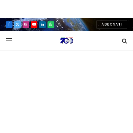
ABBONATI
Facebook
X
Instagram
YouTube
LinkedIn
WhatsApp
(Twitter)