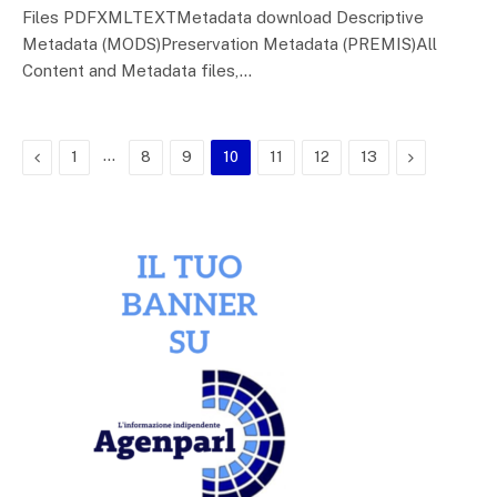
Files PDFXMLTEXTMetadata download Descriptive
Metadata (MODS)Preservation Metadata (PREMIS)All
Content and Metadata files,…
Previous
…
Next
1
8
9
10
11
12
13