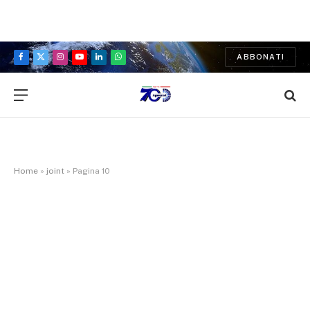
ABBONATI
Facebook
X
Instagram
YouTube
LinkedIn
WhatsApp
(Twitter)
Home
»
joint
»
Pagina 10