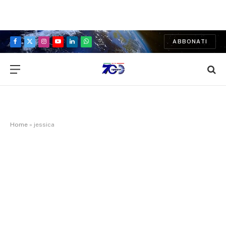
ABBONATI
Facebook
X
Instagram
YouTube
LinkedIn
WhatsApp
(Twitter)
Home
»
jessica