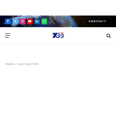
ABBONATI
Facebook
X
Instagram
YouTube
LinkedIn
WhatsApp
(Twitter)
Home
»
Jazz Day 2026