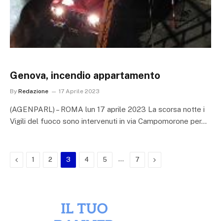
Genova, incendio appartamento
By
Redazione
17 Aprile 2023
(AGENPARL) – ROMA lun 17 aprile 2023 La scorsa notte i
Vigili del fuoco sono intervenuti in via Campomorone per…
Previous
…
Next
1
2
3
4
5
7