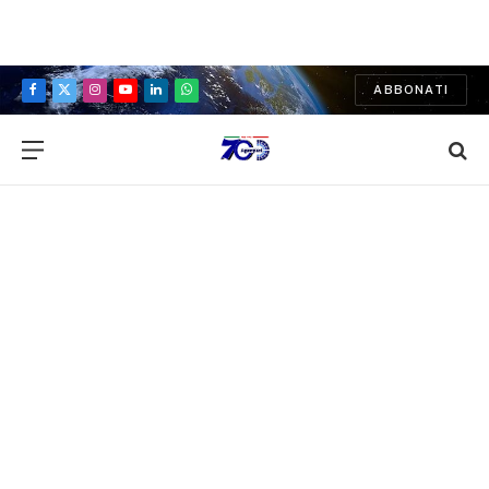
ABBONATI
Facebook
X
Instagram
YouTube
LinkedIn
WhatsApp
(Twitter)