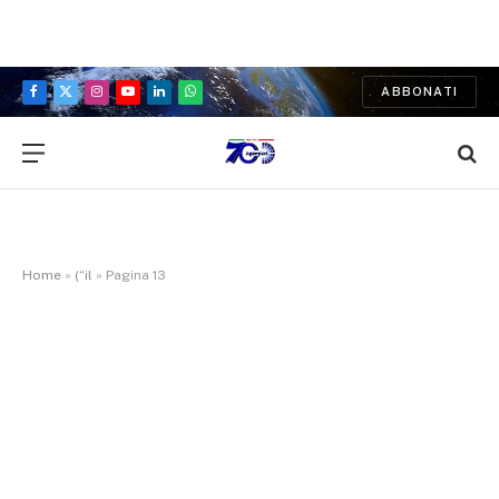
ABBONATI
Facebook
X
Instagram
YouTube
LinkedIn
WhatsApp
(Twitter)
Home
»
(“il
»
Pagina 13