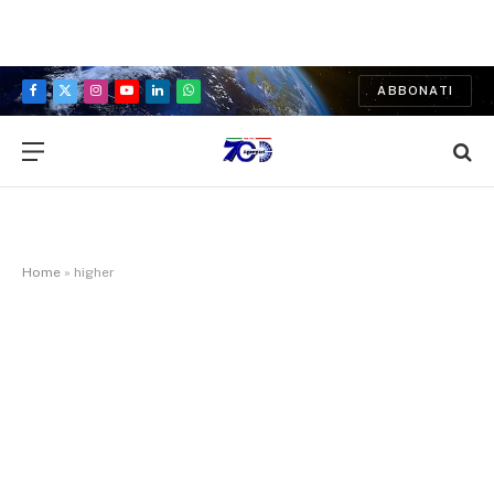
ABBONATI
Facebook
X
Instagram
YouTube
LinkedIn
WhatsApp
(Twitter)
Home
»
higher