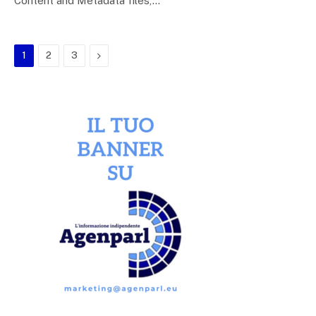
Content and Metadata files,…
Next
1
2
3