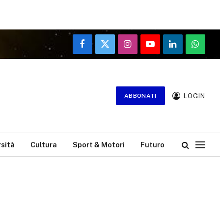
Facebook
X
Instagram
YouTube
LinkedIn
WhatsA
(Twitter)
LOGIN
ABBONATI
rsità
Cultura
Sport & Motori
Futuro