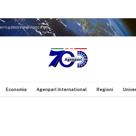
Camera dei deputati: Tragedia di Marcinelle, le interrogazioni dell’epoca sulle condizioni di lavoro dei nostri connazionali
Economia
Agenparl International
Regioni
Unive