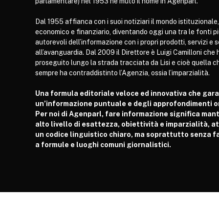
parlamentare) nel 1953 ne mutò il nome in Agenparl.
Dal 1955 affianca con i suoi notiziari il mondo istituzionale,
economico e finanziario, diventando oggi una tra le fonti p
autorevoli dell’informazione con i propri prodotti, servizi e 
all’avanguardia. Dal 2009 il Direttore è Luigi Camilloni che 
proseguito lungo la strada tracciata da Lisi e cioè quella c
sempre ha contraddistinto l’Agenzia, ossia l’imparzialità.
Una formula editoriale veloce ed innovativa che gar
un’informazione puntuale e degli approfondimenti or
Per noi di Agenparl, fare informazione significa man
alto livello di esattezza, obiettività e imparzialità, 
un codice linguistico chiaro, ma soprattutto senza fa
a formule e luoghi comuni giornalistici.