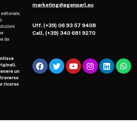
marketing@agenparl.eu
 editoriale,
iù
Uff. (+39) 06 93 57 9408
soluzioni
Cell.
(+39) 340 681 9270
ha
he da
antisce
iginali.
tenere un
attraverso
r ricorso