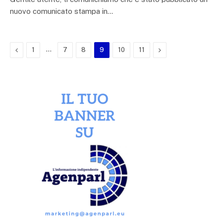
nuovo comunicato stampa in…
Previous
…
Next
1
7
8
9
10
11