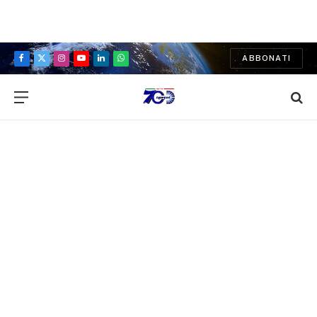
ABBONATI
Facebook
X
Instagram
YouTube
LinkedIn
WhatsApp
(Twitter)