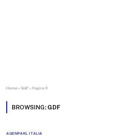
Home
»
GdF
»
Pagina 9
BROWSING:
GDF
AGENPARL ITALIA