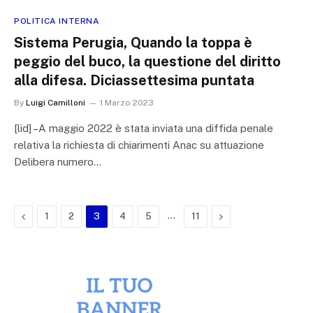
POLITICA INTERNA
Sistema Perugia, Quando la toppa è
peggio del buco, la questione del diritto
alla difesa. Diciassettesima puntata
By
Luigi Camilloni
1 Marzo 2023
[lid] –A maggio 2022 è stata inviata una diffida penale
relativa la richiesta di chiarimenti Anac su attuazione
Delibera numero…
Previous
…
Next
1
2
3
4
5
11