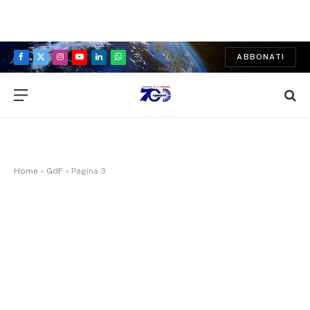
ABBONATI
Facebook
X
Instagram
YouTube
LinkedIn
WhatsApp
(Twitter)
Home
»
GdF
»
Pagina 3