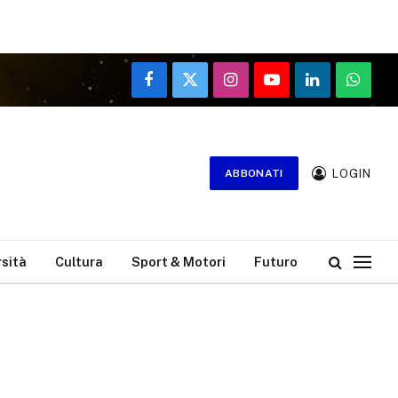
Facebook
X
Instagram
YouTube
LinkedIn
WhatsA
(Twitter)
LOGIN
ABBONATI
rsità
Cultura
Sport & Motori
Futuro