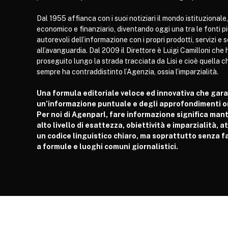
Dal 1955 affianca con i suoi notiziari il mondo istituzionale,
economico e finanziario, diventando oggi una tra le fonti p
autorevoli dell’informazione con i propri prodotti, servizi e 
all’avanguardia. Dal 2009 il Direttore è Luigi Camilloni che 
proseguito lungo la strada tracciata da Lisi e cioè quella c
sempre ha contraddistinto l’Agenzia, ossia l’imparzialità.
Una formula editoriale veloce ed innovativa che gar
un’informazione puntuale e degli approfondimenti or
Per noi di Agenparl, fare informazione significa man
alto livello di esattezza, obiettività e imparzialità, 
un codice linguistico chiaro, ma soprattutto senza fa
a formule e luoghi comuni giornalistici.