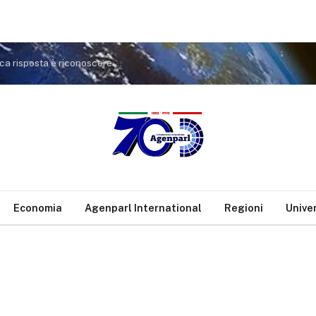
Mo, Scotto (Pd): dopo dichiarazioni Nethanyau unica risposta è riconoscere stato Palestina
Economia
Agenparl International
Regioni
Unive