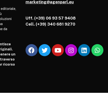
marketing@agenparl.eu
 editoriale,
iù
Uff. (+39) 06 93 57 9408
soluzioni
Cell.
(+39) 340 681 9270
ha
he da
antisce
iginali.
tenere un
attraverso
r ricorso