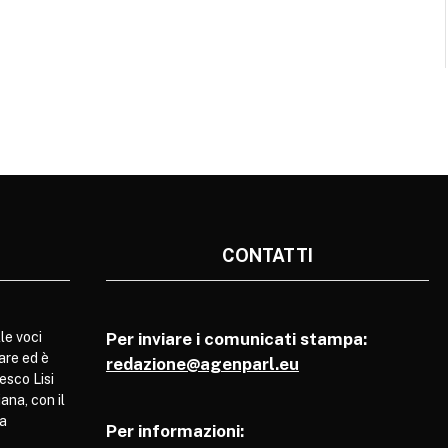
CONTATTI
le voci
Per inviare i comunicati stampa:
are ed è
redazione@agenparl.eu
esco Lisi
ana, con il
pa
Per informazioni: