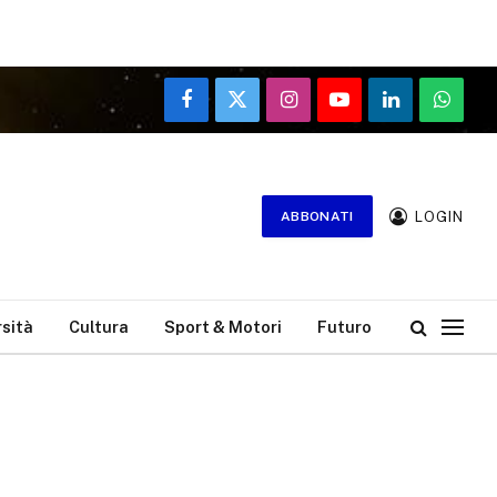
Facebook
X
Instagram
YouTube
LinkedIn
WhatsA
(Twitter)
LOGIN
ABBONATI
rsità
Cultura
Sport & Motori
Futuro