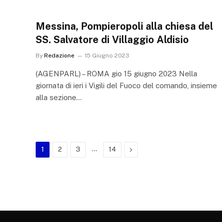
Messina, Pompieropoli alla chiesa del
SS. Salvatore di Villaggio Aldisio
By
Redazione
15 Giugno 2023
(AGENPARL) – ROMA gio 15 giugno 2023 Nella
giornata di ieri i Vigili del Fuoco del comando, insieme
alla sezione…
…
Next
1
2
3
14