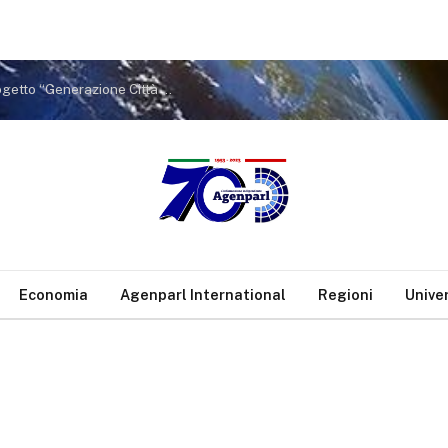
Salute urbana: Venezia punta sui giovani con il progetto “Generazione Città Sane
Economia
Agenparl International
Regioni
Unive