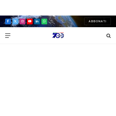
ABBONATI
Facebook
X
Instagram
YouTube
LinkedIn
WhatsApp
(Twitter)