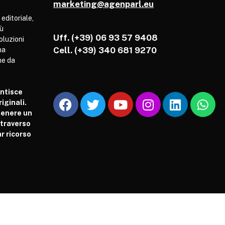
marketing@agenparl.eu
 editoriale,
iù
Uff. (+39) 06 93 57 9408
soluzioni
Cell.
(+39) 340 681 9270
ha
he da
antisce
iginali.
tenere un
attraverso
r ricorso