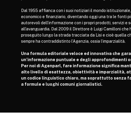
Dal 1955 affianca con i suoi notiziari il mondo istituzionale,
economico e finanziario, diventando oggi una tra le fonti p
autorevoli dell’informazione con i propri prodotti, servizi e 
all’avanguardia. Dal 2009 il Direttore è Luigi Camilloni che 
proseguito lungo la strada tracciata da Lisi e cioè quella c
sempre ha contraddistinto l’Agenzia, ossia l’imparzialità.
Una formula editoriale veloce ed innovativa che gar
un’informazione puntuale e degli approfondimenti or
Per noi di Agenparl, fare informazione significa man
alto livello di esattezza, obiettività e imparzialità, 
un codice linguistico chiaro, ma soprattutto senza fa
a formule e luoghi comuni giornalistici.