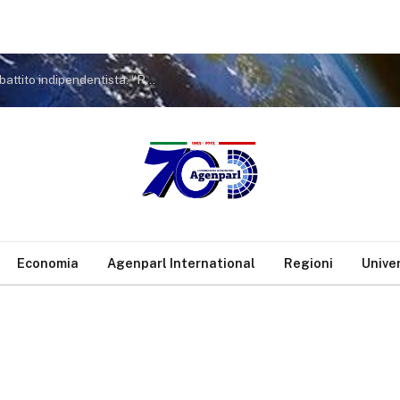
Le Ghjurnate Internaziunale di Corti rilanciano il dibattito indipendentista: “Resistenza comune” e nuove strategie per la Corsica
Economia
Agenparl International
Regioni
Unive