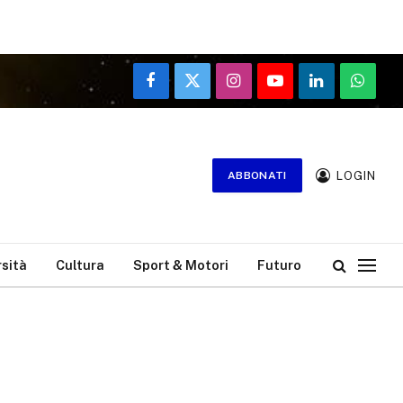
Facebook
X
Instagram
YouTube
LinkedIn
WhatsA
(Twitter)
LOGIN
ABBONATI
rsità
Cultura
Sport & Motori
Futuro