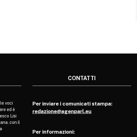
CONTATTI
le voci
Per inviare i comunicati stampa:
are ed è
redazione@agenparl.eu
esco Lisi
ana, con il
pa
Per informazioni: