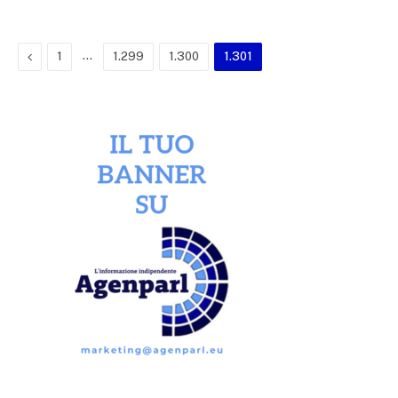
Previous
…
1
1.299
1.300
1.301