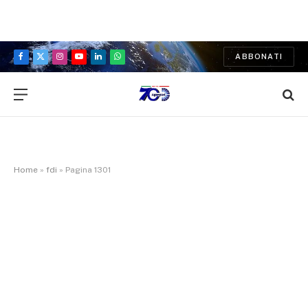
ABBONATI
Facebook
X
Instagram
YouTube
LinkedIn
WhatsApp
(Twitter)
Home
»
fdi
»
Pagina 1301