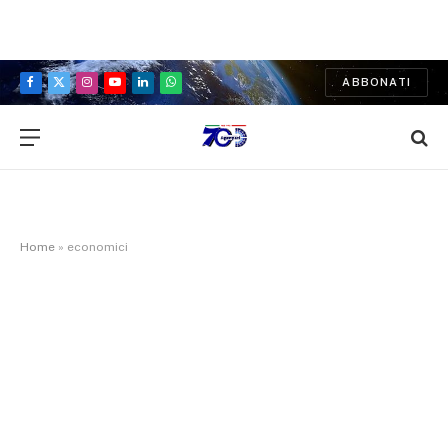
ABBONATI
Facebook
X
Instagram
YouTube
LinkedIn
WhatsApp
(Twitter)
Home
»
economici