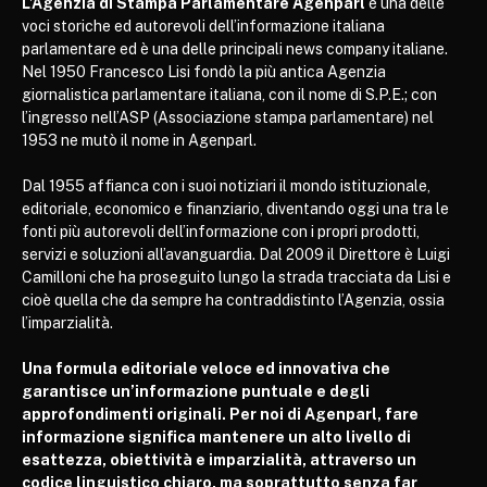
L’Agenzia di Stampa Parlamentare Agenparl
è una delle
voci storiche ed autorevoli dell’informazione italiana
parlamentare ed è una delle principali news company italiane.
Nel 1950 Francesco Lisi fondò la più antica Agenzia
giornalistica parlamentare italiana, con il nome di S.P.E.; con
l’ingresso nell’ASP (Associazione stampa parlamentare) nel
1953 ne mutò il nome in Agenparl.
Dal 1955 affianca con i suoi notiziari il mondo istituzionale,
editoriale, economico e finanziario, diventando oggi una tra le
fonti più autorevoli dell’informazione con i propri prodotti,
servizi e soluzioni all’avanguardia. Dal 2009 il Direttore è Luigi
Camilloni che ha proseguito lungo la strada tracciata da Lisi e
cioè quella che da sempre ha contraddistinto l’Agenzia, ossia
l’imparzialità.
Una formula editoriale veloce ed innovativa che
garantisce un’informazione puntuale e degli
approfondimenti originali. Per noi di Agenparl, fare
informazione significa mantenere un alto livello di
esattezza, obiettività e imparzialità, attraverso un
codice linguistico chiaro, ma soprattutto senza far