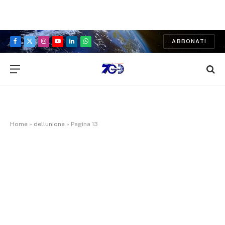
ABBONATI
Facebook
X
Instagram
YouTube
LinkedIn
WhatsApp
(Twitter)
Home
»
dellunione
»
Pagina 13