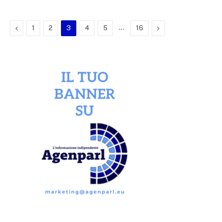
Previous
…
Next
1
2
3
4
5
16