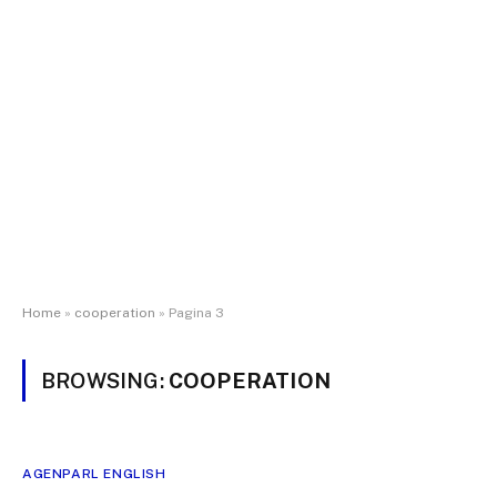
Home
»
cooperation
»
Pagina 3
BROWSING:
COOPERATION
AGENPARL ENGLISH