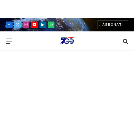
ABBONATI
Facebook
X
Instagram
YouTube
LinkedIn
WhatsApp
(Twitter)