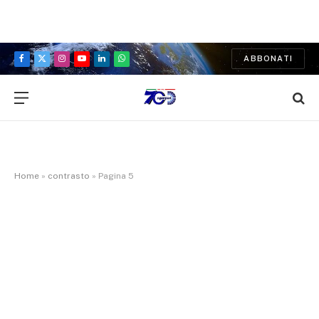
ABBONATI
Facebook
X
Instagram
YouTube
LinkedIn
WhatsApp
(Twitter)
Home
»
contrasto
»
Pagina 5