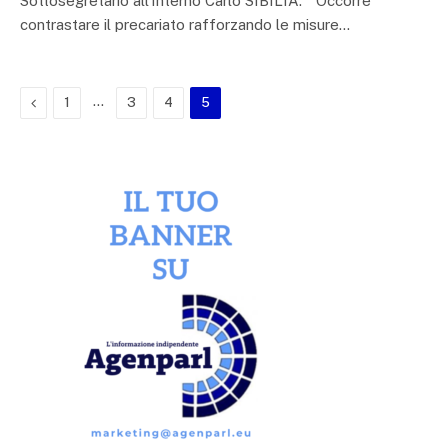
Sottosegretario all’Interno Carlo SIBILIA: “ Occorre
contrastare il precariato rafforzando le misure…
Previous
…
1
3
4
5