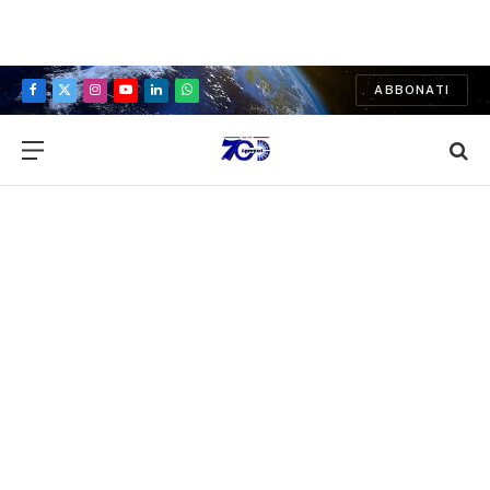
ABBONATI
Facebook
X
Instagram
YouTube
LinkedIn
WhatsApp
(Twitter)