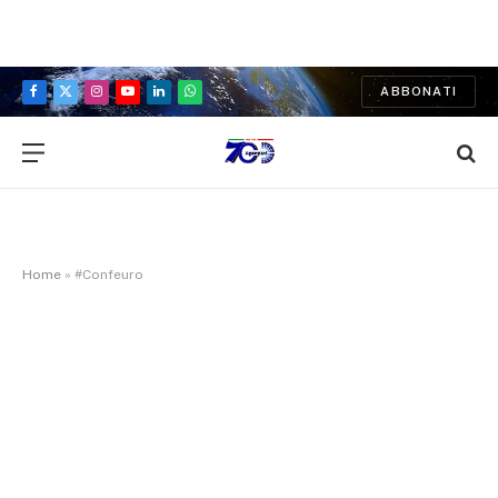
ABBONATI
Facebook
X
Instagram
YouTube
LinkedIn
WhatsApp
(Twitter)
Home
»
#Confeuro