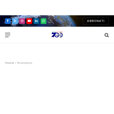
ABBONATI
Facebook
X
Instagram
YouTube
LinkedIn
WhatsApp
(Twitter)
Home
»
#condono