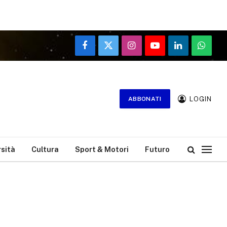
Facebook
X
Instagram
YouTube
LinkedIn
WhatsA
(Twitter)
LOGIN
ABBONATI
rsità
Cultura
Sport & Motori
Futuro