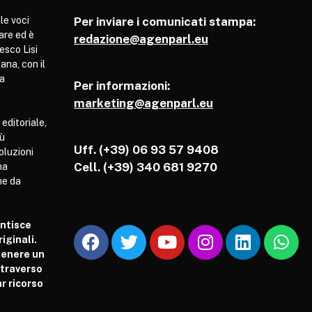
le voci
Per inviare i comunicati stampa:
are ed è
redazione@agenparl.eu
esco Lisi
ana, con il
pa
Per informazioni:
marketing@agenparl.eu
 editoriale,
iù
Uff. (+39) 06 93 57 9408
soluzioni
Cell.
(+39) 340 681 9270
ha
he da
antisce
iginali.
tenere un
attraverso
r ricorso