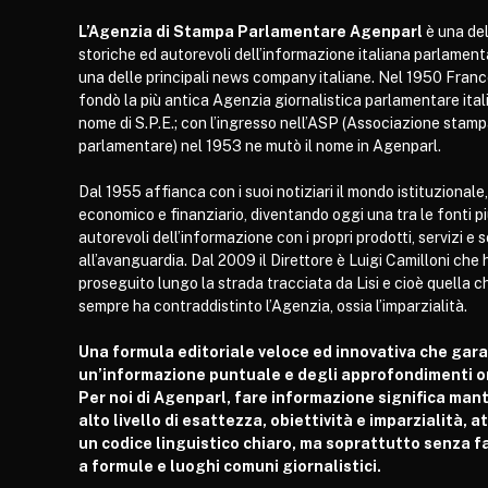
L’Agenzia di Stampa Parlamentare Agenparl
è una del
storiche ed autorevoli dell’informazione italiana parlament
una delle principali news company italiane. Nel 1950 Franc
fondò la più antica Agenzia giornalistica parlamentare itali
nome di S.P.E.; con l’ingresso nell’ASP (Associazione stam
parlamentare) nel 1953 ne mutò il nome in Agenparl.
Dal 1955 affianca con i suoi notiziari il mondo istituzionale,
economico e finanziario, diventando oggi una tra le fonti p
autorevoli dell’informazione con i propri prodotti, servizi e 
all’avanguardia. Dal 2009 il Direttore è Luigi Camilloni che 
proseguito lungo la strada tracciata da Lisi e cioè quella c
sempre ha contraddistinto l’Agenzia, ossia l’imparzialità.
Una formula editoriale veloce ed innovativa che gar
un’informazione puntuale e degli approfondimenti or
Per noi di Agenparl, fare informazione significa man
alto livello di esattezza, obiettività e imparzialità, 
un codice linguistico chiaro, ma soprattutto senza fa
a formule e luoghi comuni giornalistici.