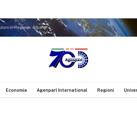
Violenza di genere, rilasciati i nulla osta per assunzioni in Regione. Albano: «Impegno mantenuto, siamo vicini alle vittime»
Economia
Agenparl International
Regioni
Unive