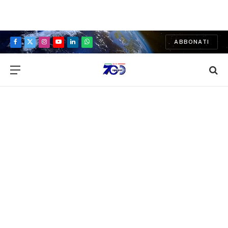
ABBONATI
Facebook
X
Instagram
YouTube
LinkedIn
WhatsApp
(Twitter)