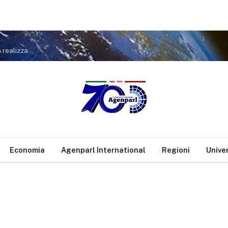
IL COMUNE COMUNICA – al via la prossima settimana i lavori per la realizzazione del tronco di fogna bianca in corso Alcide De Gasperi nel tratto compreso tra via Petraglione e via Cancello Rotto
Economia
Agenparl International
Regioni
Unive