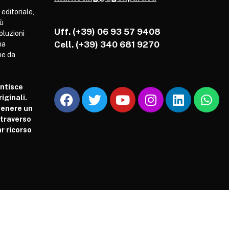
 editoriale,
iù
Uff. (+39) 06 93 57 9408
soluzioni
Cell.
(+39) 340 681 9270
ha
he da
antisce
iginali.
tenere un
attraverso
r ricorso