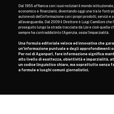
Dal 1955 affianca con i suoi notiziari il mondo istituzionale,
economico e finanziario, diventando oggi una tra le fonti p
autorevoli dell’informazione con i propri prodotti, servizi e 
all’avanguardia. Dal 2009 il Direttore è Luigi Camilloni che 
proseguito lungo la strada tracciata da Lisi e cioè quella c
sempre ha contraddistinto l’Agenzia, ossia l’imparzialità.
Una formula editoriale veloce ed innovativa che gar
un’informazione puntuale e degli approfondimenti or
Per noi di Agenparl, fare informazione significa man
alto livello di esattezza, obiettività e imparzialità, 
un codice linguistico chiaro, ma soprattutto senza fa
a formule e luoghi comuni giornalistici.