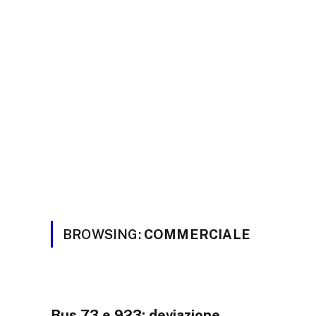
BROWSING:
COMMERCIALE
Bus 73 e 923: deviazione