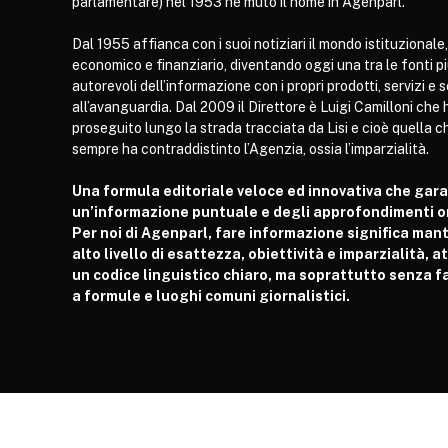
parlamentare) nel 1953 ne mutò il nome in Agenparl.
Dal 1955 affianca con i suoi notiziari il mondo istituzionale,
economico e finanziario, diventando oggi una tra le fonti p
autorevoli dell’informazione con i propri prodotti, servizi e 
all’avanguardia. Dal 2009 il Direttore è Luigi Camilloni che 
proseguito lungo la strada tracciata da Lisi e cioè quella c
sempre ha contraddistinto l’Agenzia, ossia l’imparzialità.
Una formula editoriale veloce ed innovativa che gar
un’informazione puntuale e degli approfondimenti or
Per noi di Agenparl, fare informazione significa man
alto livello di esattezza, obiettività e imparzialità, 
un codice linguistico chiaro, ma soprattutto senza fa
a formule e luoghi comuni giornalistici.