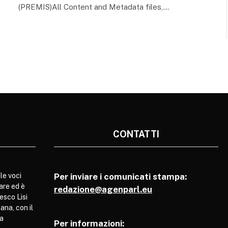
(PREMIS)All Content and Metadata files,…
CONTATTI
le voci
Per inviare i comunicati stampa:
are ed è
redazione@agenparl.eu
esco Lisi
ana, con il
pa
Per informazioni: