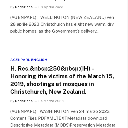
By
Redazione
28 Aprile 2023
(AGENPARL) – WELLINGTON (NEW ZEALAND) ven
28 aprile 2023 Christchurch has eight new warm, dry
public homes, as the Government’s delivery…
AGENPARL ENGLISH
H. Res.&nbsp;250&nbsp;(IH) –
Honoring the victims of the March 15,
2019, shootings at mosques in
Christchurch, New Zealand.
By
Redazione
24 Marzo 2023
(AGENPARL) – WASHINGTON ven 24 marzo 2023
Content Files PDFXMLTEXTMetadata download
Descriptive Metadata (MODS)Preservation Metadata