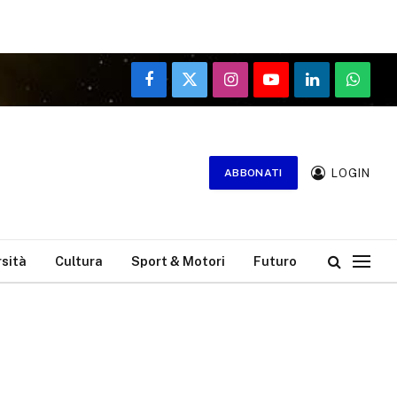
Facebook
X
Instagram
YouTube
LinkedIn
WhatsA
(Twitter)
LOGIN
ABBONATI
rsità
Cultura
Sport & Motori
Futuro