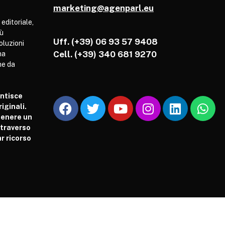
marketing@agenparl.eu
 editoriale,
iù
Uff. (+39) 06 93 57 9408
soluzioni
Cell.
(+39) 340 681 9270
ha
he da
antisce
iginali.
tenere un
attraverso
r ricorso