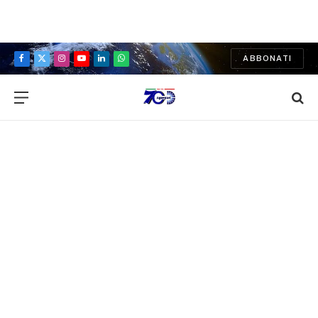
ABBONATI
Facebook
X
Instagram
YouTube
LinkedIn
WhatsApp
(Twitter)