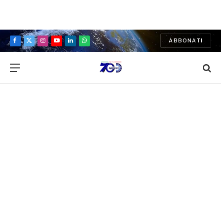
ABBONATI
Facebook
X
Instagram
YouTube
LinkedIn
WhatsApp
(Twitter)